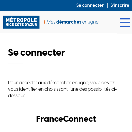
Se connecter
S'inscrire
Mes
démarches
en ligne
Ouv
Se connecter
Pour accéder aux démarches en ligne, vous devez
vous identifier en choisissant l’une des possibilités ci-
dessous.
FranceConnect