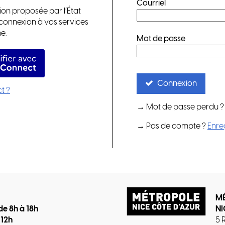
Courriel
ion proposée par l’État
a connexion à vos services
e.
Mot de passe
identifier avec FranceConnect
Connexion
t ?
→ Mot de passe perdu 
→ Pas de compte ?
Enre
M
de 8h à 18h
NI
 12h
5 