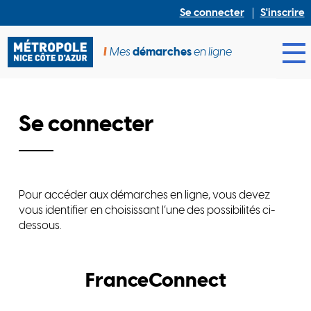
Se connecter
S'inscrire
Mes
démarches
en ligne
Ouv
Se connecter
Pour accéder aux démarches en ligne, vous devez
vous identifier en choisissant l’une des possibilités ci-
dessous.
FranceConnect