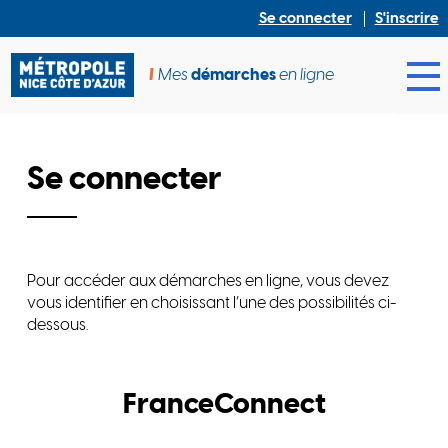
Se connecter
S'inscrire
Mes
démarches
en ligne
Ouv
Se connecter
Pour accéder aux démarches en ligne, vous devez
vous identifier en choisissant l’une des possibilités ci-
dessous.
FranceConnect