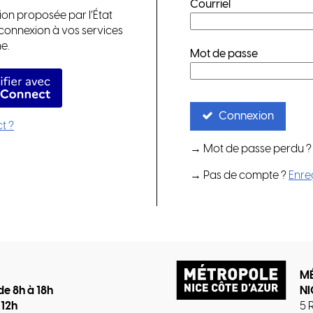
Courriel
ion proposée par l’État
a connexion à vos services
e.
Mot de passe
identifier avec FranceConnect
Connexion
t ?
→ Mot de passe perdu 
→ Pas de compte ?
Enre
M
de 8h à 18h
NI
 12h
5 