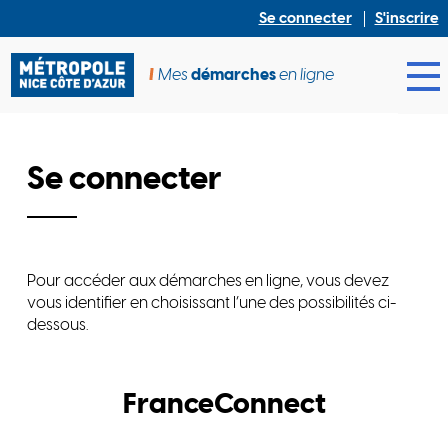
Se connecter
S'inscrire
Mes
démarches
en ligne
Ouv
Se connecter
Pour accéder aux démarches en ligne, vous devez
vous identifier en choisissant l’une des possibilités ci-
dessous.
FranceConnect