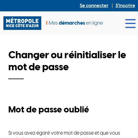
*
Se connecter
S'inscrire
Mes
démarches
en ligne
Ouv
Changer ou réinitialiser le
mot de passe
Mot de passe oublié
Si vous avez égaré votre mot de passe et que vous