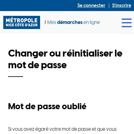
*
Se connecter
S'inscrire
Mes
démarches
en ligne
Ouv
Changer ou réinitialiser le
mot de passe
Mot de passe oublié
Si vous avez égaré votre mot de passe et que vous