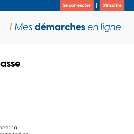
Se connecter
S'inscrire
Mes
démarches
en ligne
passe
necter à