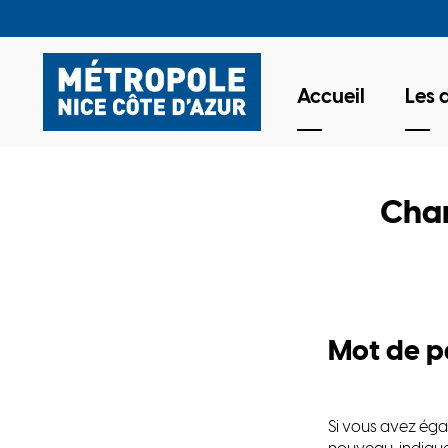
Accueil
Les
*
Chan
Mot de p
Si vous avez éga