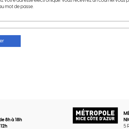
z votre adresse électronique. Vous recevrez un courriel vous 
au mot de passe.
er
M
de 8h à 18h
NI
 12h
5 