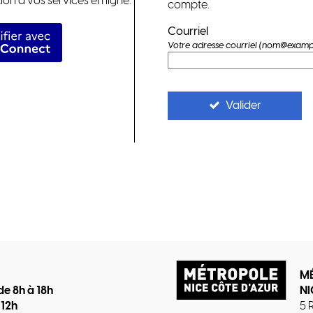
xion à vos services en ligne.
compte.
identifier avec FranceConnect
Courriel
Votre adresse courriel (nom@exampl
Valider
M
de 8h à 18h
NI
 12h
5 