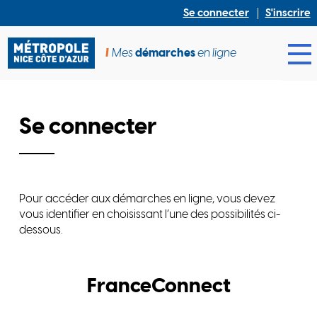
Se connecter
S'inscrire
Mes
démarches
en ligne
Ouv
Se connecter
Pour accéder aux démarches en ligne, vous devez
vous identifier en choisissant l’une des possibilités ci-
dessous.
FranceConnect